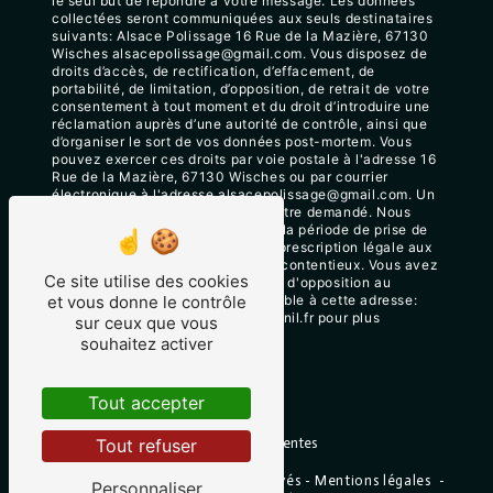
le seul but de répondre à votre message. Les données
collectées seront communiquées aux seuls destinataires
suivants: Alsace Polissage 16 Rue de la Mazière, 67130
Wisches alsacepolissage@gmail.com. Vous disposez de
droits d’accès, de rectification, d’effacement, de
portabilité, de limitation, d’opposition, de retrait de votre
consentement à tout moment et du droit d’introduire une
réclamation auprès d’une autorité de contrôle, ainsi que
d’organiser le sort de vos données post-mortem. Vous
pouvez exercer ces droits par voie postale à l'adresse 16
Rue de la Mazière, 67130 Wisches ou par courrier
électronique à l'adresse alsacepolissage@gmail.com. Un
justificatif d'identité pourra vous être demandé. Nous
conservons vos données pendant la période de prise de
contact puis pendant la durée de prescription légale aux
fins probatoires et de gestion des contentieux. Vous avez
Ce site utilise des cookies
le droit de vous inscrire sur la liste d'opposition au
et vous donne le contrôle
démarchage téléphonique, disponible à cette adresse:
Bloctel.gouv.fr
. Consultez le site cnil.fr pour plus
sur ceux que vous
d’informations sur vos droits.
souhaitez activer
Tout accepter
Tout refuser
Recherches fréquentes
©
Vistalid
- 2026 - Tous droits réservés -
Mentions légales
-
Personnaliser