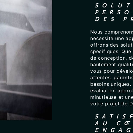
SOLUT
PERSO
DES P
Nous comprenons 
nécessite une ap
offrons des solu
spécifiques. Que 
de conception, d
hautement qualifi
vous pour dévelo
attentes, garanti
besoins uniques.
évaluation approf
minutieuse et un
votre projet de 
SATIS
AU CŒ
ENGA