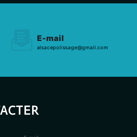
E-mail
alsacepolissage@gmail.com
TACTER