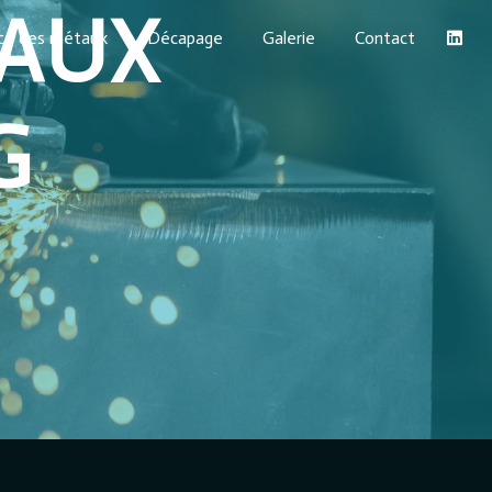
AUX
ace des métaux
Décapage
Galerie
Contact
G