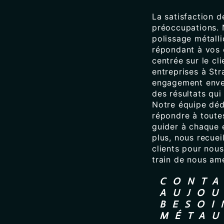
La satisfaction d
préoccupations. 
polissage métall
répondant à vos 
centrée sur le cl
entreprises à St
engagement enver
des résultats qui
Notre équipe dédi
répondre à toutes
guider à chaque
plus, nous recue
clients pour no
train de nous am
CONTA
AUJOU
BESOI
MÉTA