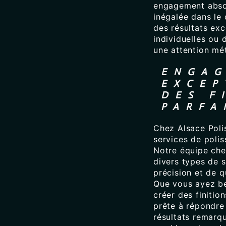
engagement absol
inégalée dans le
des résultats exc
individuelles ou 
une attention mét
ENGA
EXCEP
DES F
PARFA
Chez Alsace Poli
services de polis
Notre équipe che
divers types de s
précision et de q
Que vous ayez be
créer des finitio
prête à répondre
résultats remarqu