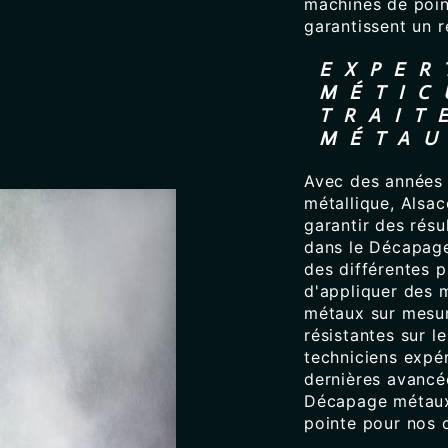
machines de poin
garantissent un 
EXPER
MÉTIC
TRAIT
MÉTA
Avec des années 
métallique, Alsac
garantir des résu
dans le Décapag
des différentes 
d'appliquer des 
métaux sur mesure
résistantes sur l
techniciens expé
dernières avancé
Décapage métaux,
pointe pour nos c