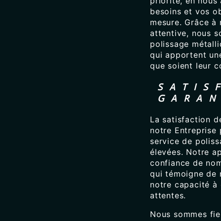
priorité, en nou
besoins et vos ob
mesure. Grâce à 
attentive, nous 
polissage métalli
qui apportent une
que soient leur c
SATIS
GARAN
La satisfaction d
notre Entreprise
service de polis
élevées. Notre ap
confiance de nom
qui témoigne de 
notre capacité à 
attentes.
Nous sommes fier