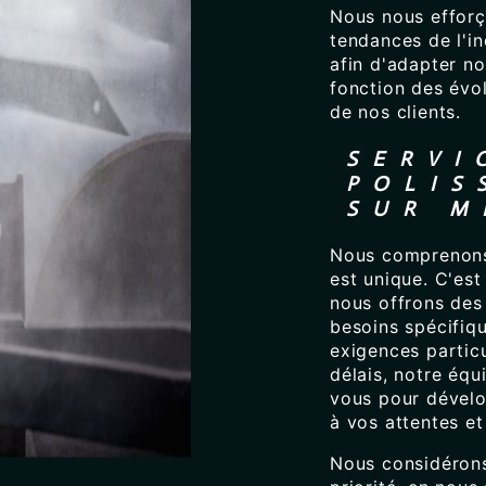
Nous nous efforç
tendances de l'i
afin d'adapter n
fonction des évo
de nos clients.
SERVI
POLIS
SUR M
Nous comprenons 
est unique. C'est
nous offrons des
besoins spécifiq
exigences partic
délais, notre équ
vous pour dévelo
à vos attentes et
Nous considérons