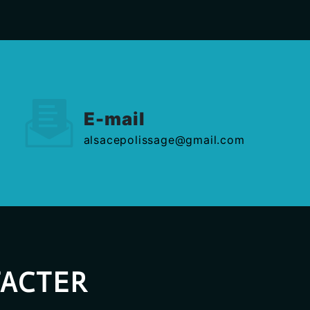
E-mail
alsacepolissage@gmail.com
TACTER