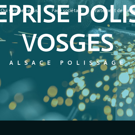
EPRISE POLI
Qui sommes-nous ?
Page sociétale
Traitement de surf
VOSGES
ALSACE POLISSAGE