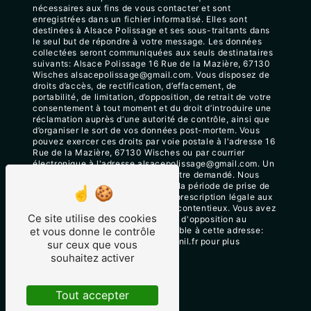
nécessaires aux fins de vous contacter et sont
enregistrées dans un fichier informatisé. Elles sont
destinées à Alsace Polissage et ses sous-traitants dans
le seul but de répondre à votre message. Les données
collectées seront communiquées aux seuls destinataires
suivants: Alsace Polissage 16 Rue de la Mazière, 67130
Wisches alsacepolissage@gmail.com. Vous disposez de
droits d’accès, de rectification, d’effacement, de
portabilité, de limitation, d’opposition, de retrait de votre
consentement à tout moment et du droit d’introduire une
réclamation auprès d’une autorité de contrôle, ainsi que
d’organiser le sort de vos données post-mortem. Vous
pouvez exercer ces droits par voie postale à l'adresse 16
Rue de la Mazière, 67130 Wisches ou par courrier
électronique à l'adresse alsacepolissage@gmail.com. Un
justificatif d'identité pourra vous être demandé. Nous
conservons vos données pendant la période de prise de
contact puis pendant la durée de prescription légale aux
fins probatoires et de gestion des contentieux. Vous avez
Ce site utilise des cookies
le droit de vous inscrire sur la liste d'opposition au
et vous donne le contrôle
démarchage téléphonique, disponible à cette adresse:
Bloctel.gouv.fr
. Consultez le site cnil.fr pour plus
sur ceux que vous
d’informations sur vos droits.
souhaitez activer
Tout accepter