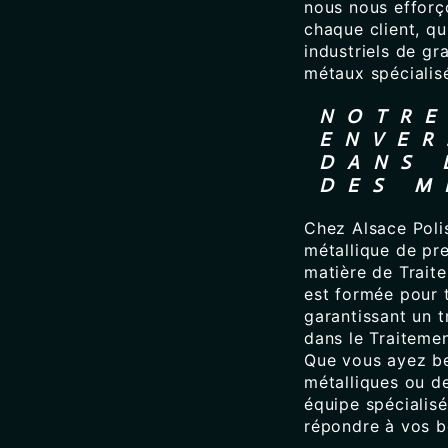
nous nous efforço
chaque client, qu
industriels de g
métaux spécialis
NOTRE
ENVER
DANS 
DES M
Chez Alsace Poli
métallique de pr
matière de Trait
est formée pour t
garantissant un t
dans le Traiteme
Que vous ayez be
métalliques ou de
équipe spécialis
répondre à vos b