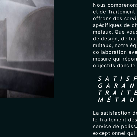
Nous comprenons 
et de Traitement
offrons des serv
spécifiques de c
métaux. Que vous
de design, de bu
métaux, notre équ
collaboration av
mesure qui répon
objectifs dans l
SATIS
GARAN
TRAIT
MÉTA
La satisfaction d
le Traitement de
service de polis
exceptionnel qui