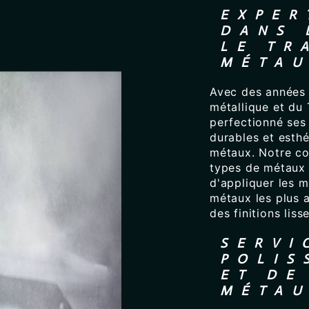
EXPER
DANS 
LE TR
MÉTA
Avec des années 
métallique et du
perfectionné ses 
durables et esth
métaux. Notre co
types de métaux 
d'appliquer les 
métaux les plus 
des finitions liss
SERVI
POLIS
ET DE
MÉTAU